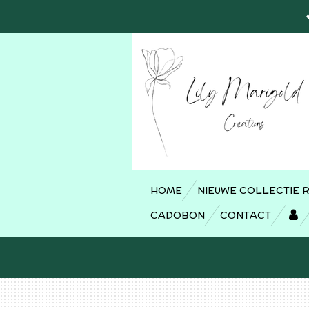
Ga
direct
naar
de
hoofdinhoud
HOME
NIEUWE COLLECTIE 
CADOBON
CONTACT