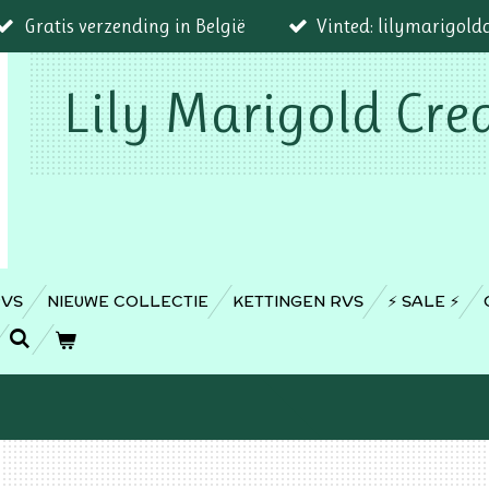
Gratis verzending in België
Vinted: lilymarigold
Lily Marigold Cre
RVS
NIEUWE COLLECTIE
KETTINGEN RVS
⚡️ SALE ⚡️