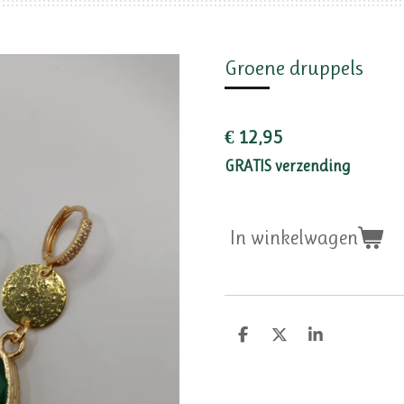
Groene druppels
€ 12,95
GRATIS verzending
In winkelwagen
D
D
S
e
e
h
l
e
a
e
l
r