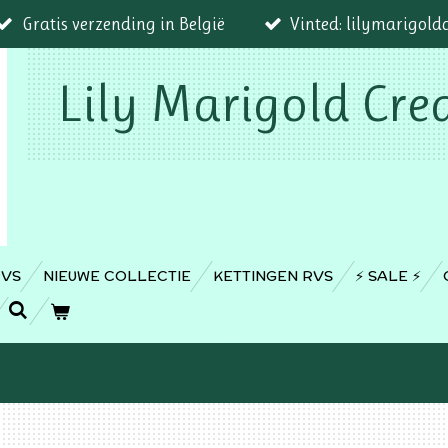
Gratis verzending in België
Vinted: lilymarigold
Lily Marigold Cre
RVS
NIEUWE COLLECTIE
KETTINGEN RVS
⚡️ SALE ⚡️