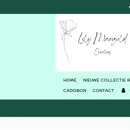
Ga
direct
naar
de
hoofdinhoud
HOME
NIEUWE COLLECTIE 
CADOBON
CONTACT