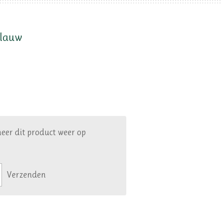
blauw
eer dit product weer op
Verzenden