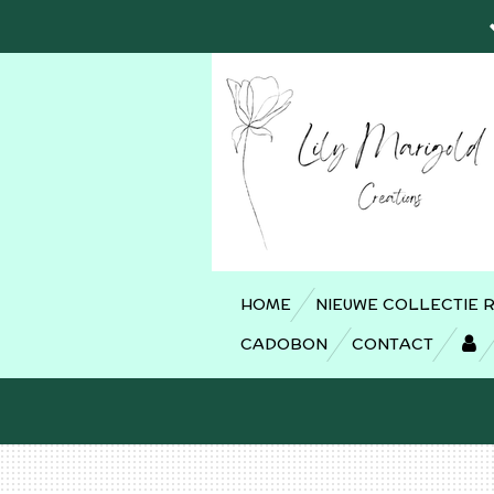
Ga
direct
naar
de
hoofdinhoud
HOME
NIEUWE COLLECTIE 
CADOBON
CONTACT