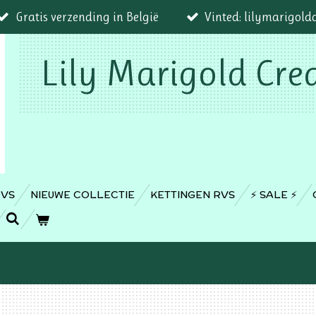
Gratis verzending in België
Vinted: lilymarigold
Lily Marigold Cre
RVS
NIEUWE COLLECTIE
KETTINGEN RVS
⚡️ SALE ⚡️