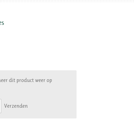
es
eer dit product weer op
Verzenden