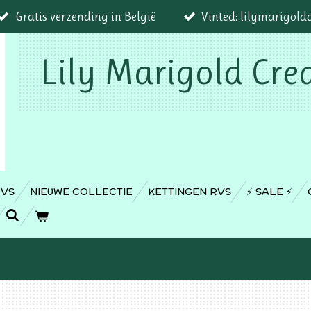
Gratis verzending in België
Vinted: lilymarigold
Lily Marigold Cre
RVS
NIEUWE COLLECTIE
KETTINGEN RVS
⚡️ SALE ⚡️