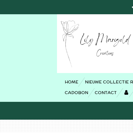
Ga
direct
naar
de
hoofdinhoud
HOME
NIEUWE COLLECTIE 
CADOBON
CONTACT