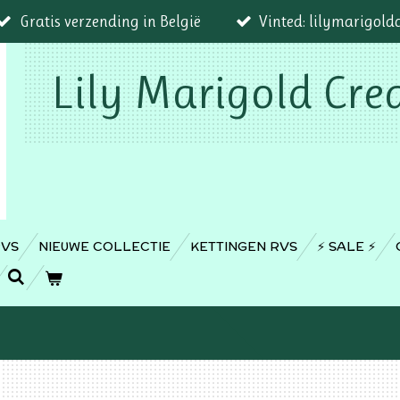
Gratis verzending in België
Vinted: lilymarigold
Lily Marigold Cre
RVS
NIEUWE COLLECTIE
KETTINGEN RVS
⚡️ SALE ⚡️