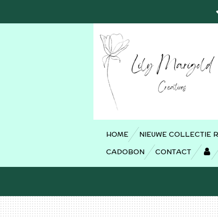
Ga
direct
naar
de
hoofdinhoud
HOME
NIEUWE COLLECTIE 
CADOBON
CONTACT