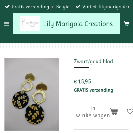
Gratis verzending in België
Vinted: lilymarigoldcr
Ga
direct
Lily Marigold Creations
naar
de
hoofdinhoud
Zwart/goud blad
€ 15,95
GRATIS verzending
In
winkelwagen