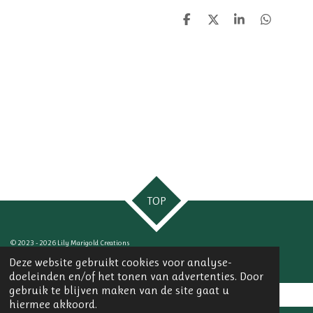
D
D
S
D
e
e
h
e
l
e
a
l
e
l
r
e
n
e
n
TOP
© 2023 - 2026 Lily Marigold Creations
Powered by
JouwWeb
Deze website gebruikt cookies voor analyse-
doeleinden en/of het tonen van advertenties. Door
gebruik te blijven maken van de site gaat u
hiermee akkoord.