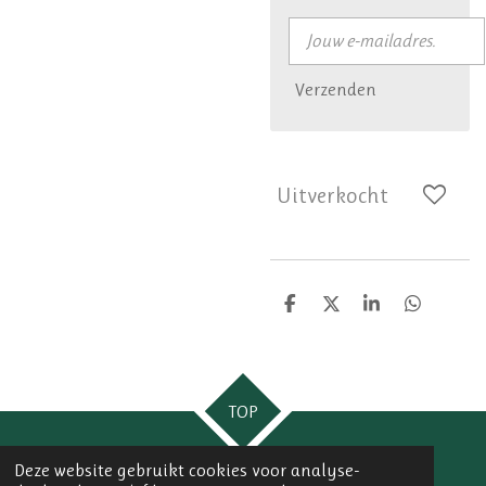
Verzenden
Uitverkocht
D
D
S
D
e
e
h
e
l
e
a
l
e
l
r
e
n
e
n
TOP
Deze website gebruikt cookies voor analyse-
© 2023 - 2026 Lily Marigold Creations