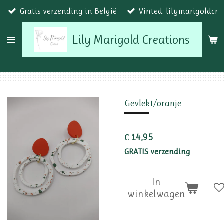
Gratis verzending in België
Vinted: lilymarigoldcr
Ga
direct
Lily Marigold Creations
naar
de
hoofdinhoud
Gevlekt/oranje
€ 14,95
GRATIS verzending
In
winkelwagen