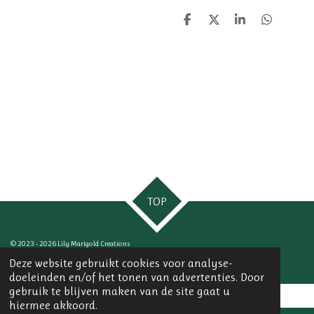
D
D
S
D
e
e
h
e
l
e
a
l
e
l
r
e
n
e
n
TOP
© 2023 - 2026 Lily Marigold Creations
Powered by
JouwWeb
Deze website gebruikt cookies voor analyse-
doeleinden en/of het tonen van advertenties. Door
gebruik te blijven maken van de site gaat u
hiermee akkoord.