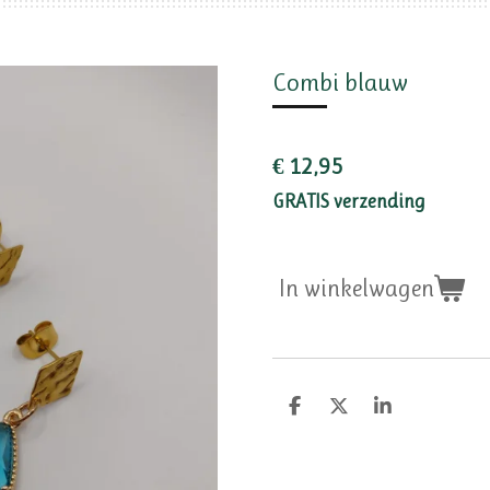
Combi blauw
€ 12,95
GRATIS verzending
In winkelwagen
D
D
S
e
e
h
l
e
a
e
l
r