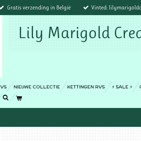
Gratis verzending in België
Vinted: lilymarigold
Lily Marigold Cre
RVS
NIEUWE COLLECTIE
KETTINGEN RVS
⚡️ SALE ⚡️