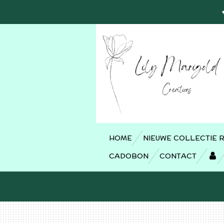
Ga
direct
naar
de
hoofdinhoud
HOME
NIEUWE COLLECTIE 
CADOBON
CONTACT