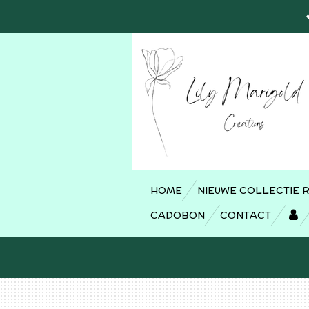
Ga
direct
naar
de
hoofdinhoud
HOME
NIEUWE COLLECTIE 
CADOBON
CONTACT