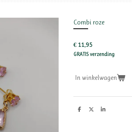
Combi roze
€ 11,95
GRATIS verzending
In winkelwagen
D
D
S
e
e
h
l
e
a
e
l
r