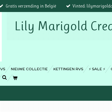
Gratis verzending in België
Vinted: lilymarigold
Lily Marigold Cre
RVS
NIEUWE COLLECTIE
KETTINGEN RVS
⚡️ SALE ⚡️