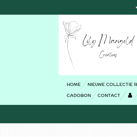
Ga
direct
naar
de
hoofdinhoud
HOME
NIEUWE COLLECTIE 
CADOBON
CONTACT