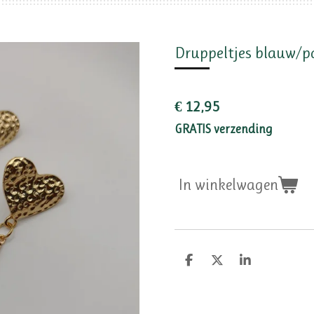
Druppeltjes blauw/pa
€ 12,95
GRATIS verzending
In winkelwagen
D
D
S
e
e
h
l
e
a
e
l
r