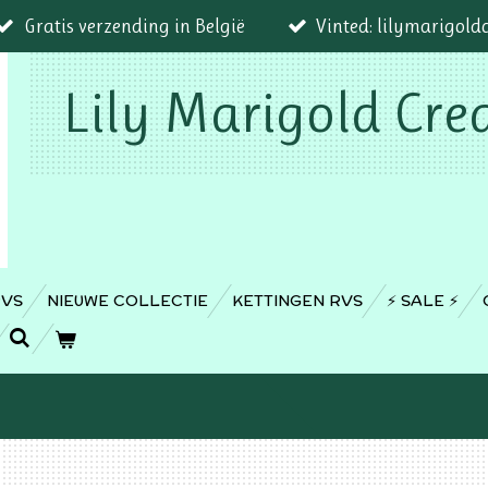
Gratis verzending in België
Vinted: lilymarigold
Lily Marigold Cre
RVS
NIEUWE COLLECTIE
KETTINGEN RVS
⚡️ SALE ⚡️