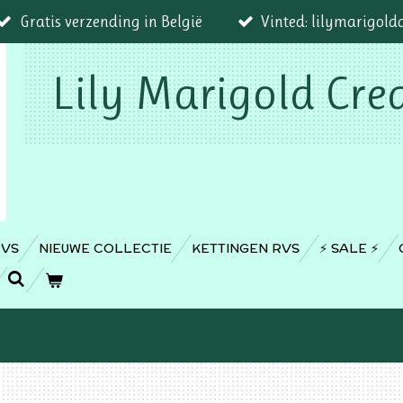
Gratis verzending in België
Vinted: lilymarigold
Lily Marigold Cre
RVS
NIEUWE COLLECTIE
KETTINGEN RVS
⚡️ SALE ⚡️