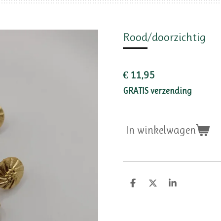
Rood/doorzichtig
€ 11,95
GRATIS verzending
In winkelwagen
D
D
S
e
e
h
l
e
a
e
l
r