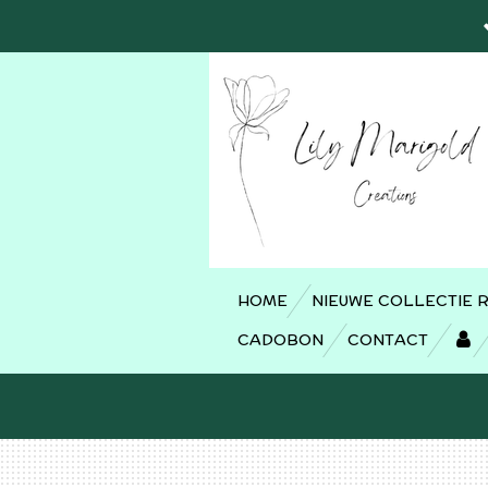
Ga
direct
naar
de
hoofdinhoud
HOME
NIEUWE COLLECTIE 
CADOBON
CONTACT