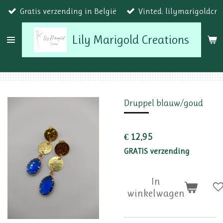
Gratis verzending in België
Vinted: lilymarigoldcr
Ga
direct
Lily Marigold Creations
naar
de
hoofdinhoud
Druppel blauw/goud
€ 12,95
GRATIS verzending
In
winkelwagen