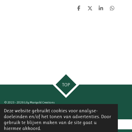
D
D
S
D
e
e
h
e
l
e
a
l
e
l
r
e
n
e
n
TOP
© 2023 - 2026 Lily Marigold Creations
Powered by
JouwWeb
Deze website gebruikt cookies voor analyse-
doeleinden en/of het tonen van advertenties. Door
gebruik te blijven maken van de site gaat u
hiermee akkoord.