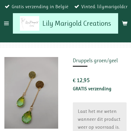
Gratis verzending in België
Vinted: lilymarigoldcr
Ga
direct
Lily Marigold Creations
naar
de
hoofdinhoud
Druppels groen/geel
€ 12,95
GRATIS verzending
Laat het me weten
wanneer dit product
weer op voorraad is.