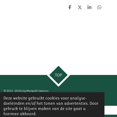
D
D
S
D
e
e
h
e
l
e
a
l
e
l
r
e
n
e
n
TOP
© 2023 - 2026 Lily Marigold Creations
Powered by
JouwWeb
Deze website gebruikt cookies voor analyse-
doeleinden en/of het tonen van advertenties. Door
gebruik te blijven maken van de site gaat u
hiermee akkoord.