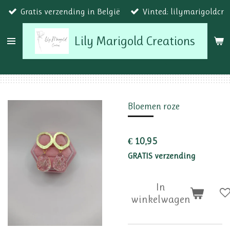
Gratis verzending in België
Vinted: lilymarigoldcr
Ga
direct
Lily Marigold Creations
naar
de
hoofdinhoud
Bloemen roze
€ 10,95
GRATIS verzending
In
winkelwagen