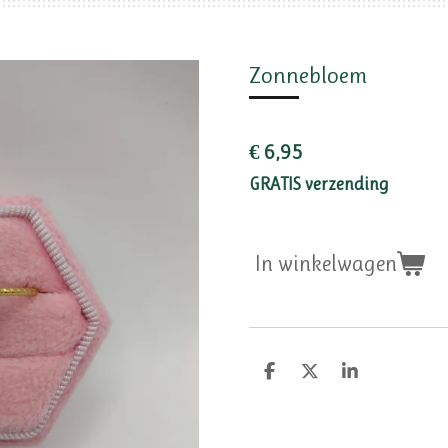
Zonnebloem
€ 6,95
GRATIS verzending
In winkelwagen
D
D
S
e
e
h
l
e
a
e
l
r