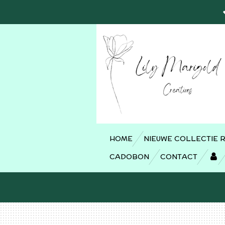
Ga
direct
naar
de
hoofdinhoud
HOME
NIEUWE COLLECTIE 
CADOBON
CONTACT