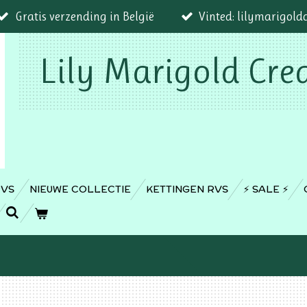
Gratis verzending in België
Vinted: lilymarigold
Lily Marigold Cre
RVS
NIEUWE COLLECTIE
KETTINGEN RVS
⚡️ SALE ⚡️