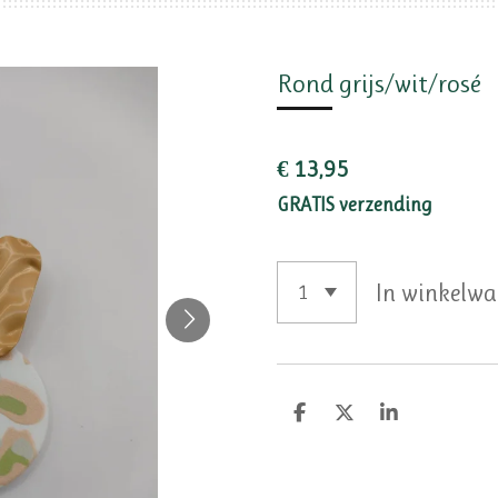
Rond grijs/wit/rosé
€ 13,95
GRATIS verzending
In winkelw
D
D
S
e
e
h
l
e
a
e
l
r