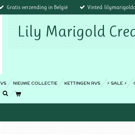
Gratis verzending in België
Vinted: lilymarigold
Lily Marigold Cre
RVS
NIEUWE COLLECTIE
KETTINGEN RVS
⚡️ SALE ⚡️