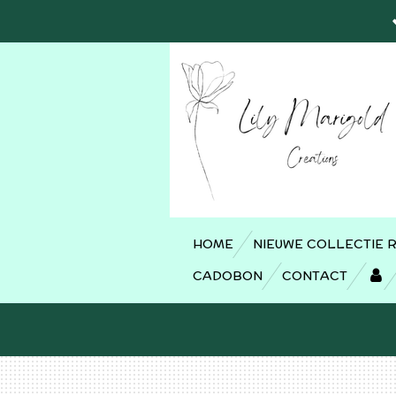
Ga
direct
naar
de
hoofdinhoud
HOME
NIEUWE COLLECTIE 
CADOBON
CONTACT