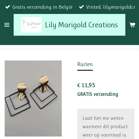
Gratis verzending in België
Vinted: lilymarigoldcr
Ga
direct
Lily Marigold Creations
naar
de
hoofdinhoud
Ruiten
€ 11,95
GRATIS verzending
Laat het me weten
wanneer dit product
weer op voorraad is.