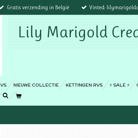
Gratis verzending in België
Vinted: lilymarigold
Lily Marigold Cre
RVS
NIEUWE COLLECTIE
KETTINGEN RVS
⚡️ SALE ⚡️