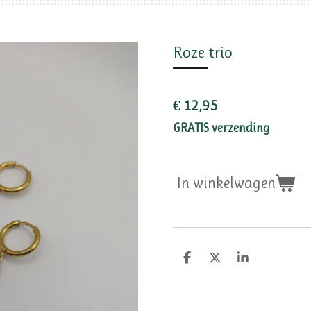
Roze trio
€ 12,95
GRATIS verzending
In winkelwagen
D
D
S
e
e
h
l
e
a
e
l
r