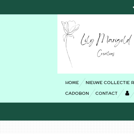
Ga
direct
naar
de
hoofdinhoud
HOME
NIEUWE COLLECTIE 
CADOBON
CONTACT