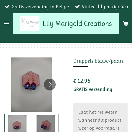
Gratis verzending in België
Vinted: lilymarigoldcr
Ga
direct
Lily Marigold Creations
naar
de
hoofdinhoud
Druppels blauw/paars
€ 12,95
GRATIS verzending
Laat het me weten
wanneer dit product
weer op voorraad is.