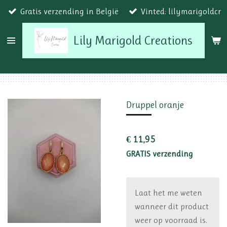
Gratis verzending in België
Vinted: lilymarigoldcr
Ga
direct
Lily Marigold Creations
naar
de
hoofdinhoud
Druppel oranje
€ 11,95
GRATIS verzending
Laat het me weten
wanneer dit product
weer op voorraad is.