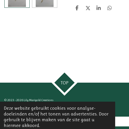
D
D
S
D
e
e
h
e
l
e
a
l
e
l
r
e
n
e
n
TOP
© 2023 - 2026 Lily Marigold Creations
Powered by
JouwWeb
Deze website gebruikt cookies voor analyse-
doeleinden en/of het tonen van advertenties. Door
gebruik te blijven maken van de site gaat u
hiermee akkoord.