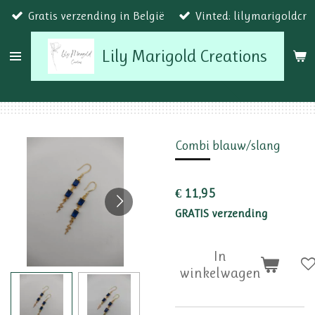
Gratis verzending in België
Vinted: lilymarigoldcr
Ga
direct
Lily Marigold Creations
naar
de
hoofdinhoud
Combi blauw/slang
€ 11,95
GRATIS verzending
In
winkelwagen