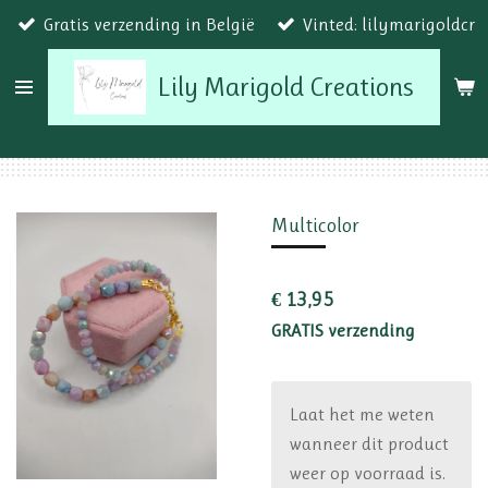
Gratis verzending in België
Vinted: lilymarigoldcr
Ga
direct
Lily Marigold Creations
naar
de
hoofdinhoud
Multicolor
€ 13,95
GRATIS verzending
Laat het me weten
wanneer dit product
weer op voorraad is.