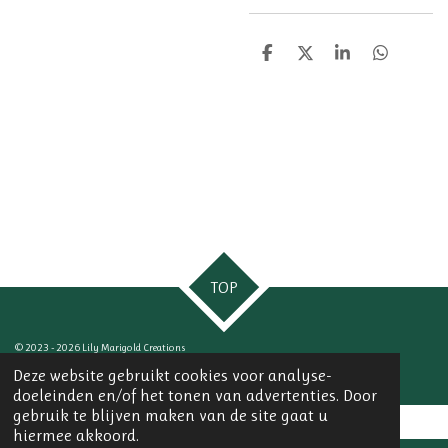
D
D
S
D
e
e
h
e
l
e
a
l
e
l
r
e
n
e
n
TOP
© 2023 - 2026 Lily Marigold Creations
Powered by
JouwWeb
Deze website gebruikt cookies voor analyse-
doeleinden en/of het tonen van advertenties. Door
gebruik te blijven maken van de site gaat u
hiermee akkoord.