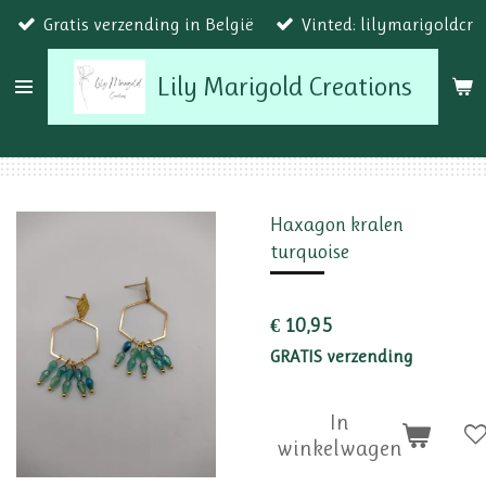
Gratis verzending in België
Vinted: lilymarigoldcr
Ga
direct
Lily Marigold Creations
naar
de
hoofdinhoud
Haxagon kralen
turquoise
€ 10,95
GRATIS verzending
In
winkelwagen