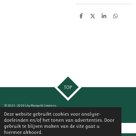
D
D
S
D
e
e
h
e
l
e
a
l
e
l
r
e
n
e
n
TOP
© 2023 - 2026 Lily Marigold Creations
Powered by
JouwWeb
Deze website gebruikt cookies voor analyse-
doeleinden en/of het tonen van advertenties. Door
gebruik te blijven maken van de site gaat u
hiermee akkoord.