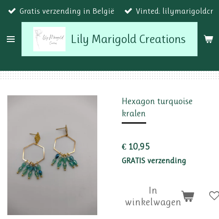
Gratis verzending in België
Vinted: lilymarigoldcr
Ga
direct
Lily Marigold Creations
naar
de
hoofdinhoud
Hexagon turquoise
kralen
€ 10,95
GRATIS verzending
In
winkelwagen