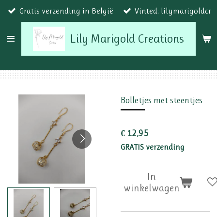
Gratis verzending in België
Vinted: lilymarigoldcr
Ga
direct
Lily Marigold Creations
naar
de
hoofdinhoud
Bolletjes met steentjes
€ 12,95
GRATIS verzending
In
winkelwagen