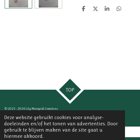
D
D
S
D
e
e
h
e
l
e
a
l
e
l
r
e
n
e
n
TOP
© 2023 - 2026 Lily Marigold Creations
Powered by
JouwWeb
Deze website gebruikt cookies voor analyse-
doeleinden en/of het tonen van advertenties. Door
gebruik te blijven maken van de site gaat u
hiermee akkoord.