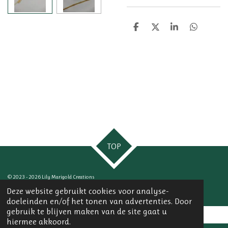
D
D
S
D
e
e
h
e
l
e
a
l
e
l
r
e
n
e
n
TOP
© 2023 - 2026 Lily Marigold Creations
Powered by
JouwWeb
Deze website gebruikt cookies voor analyse-
doeleinden en/of het tonen van advertenties. Door
gebruik te blijven maken van de site gaat u
hiermee akkoord.