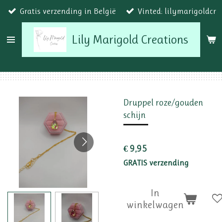
Gratis verzending in België
Vinted: lilymarigoldcr
Ga
direct
Lily Marigold Creations
naar
de
hoofdinhoud
Druppel roze/gouden
schijn
€ 9,95
GRATIS verzending
In
winkelwagen