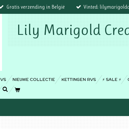
Gratis verzending in België
Vinted: lilymarigold
Lily Marigold Cre
RVS
NIEUWE COLLECTIE
KETTINGEN RVS
⚡️ SALE ⚡️