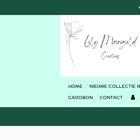
Ga
direct
naar
de
hoofdinhoud
HOME
NIEUWE COLLECTIE 
CADOBON
CONTACT