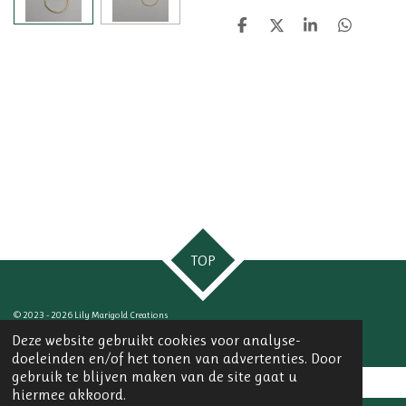
D
D
S
D
e
e
h
e
l
e
a
l
e
l
r
e
n
e
n
TOP
© 2023 - 2026 Lily Marigold Creations
Powered by
JouwWeb
Deze website gebruikt cookies voor analyse-
doeleinden en/of het tonen van advertenties. Door
gebruik te blijven maken van de site gaat u
hiermee akkoord.