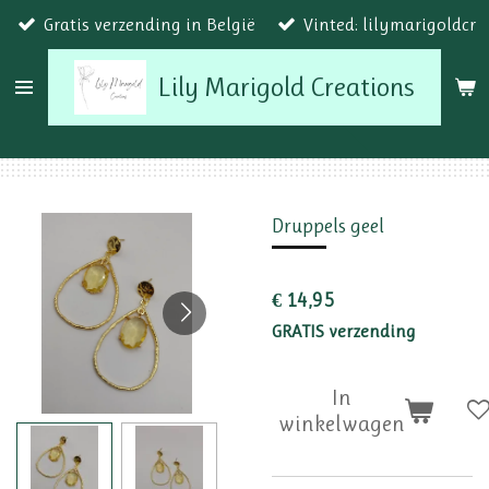
Gratis verzending in België
Vinted: lilymarigoldcr
Ga
direct
Lily Marigold Creations
naar
de
hoofdinhoud
Druppels geel
€ 14,95
GRATIS verzending
In
winkelwagen