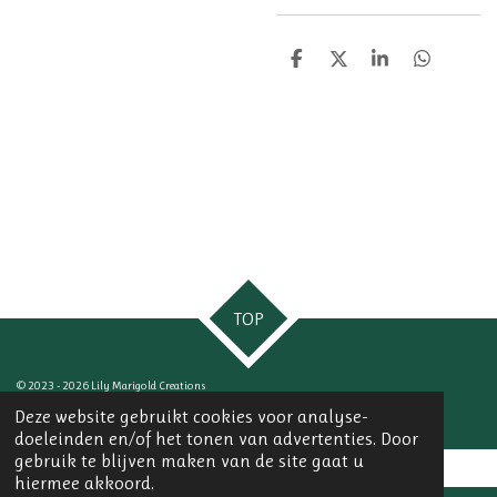
D
D
S
D
e
e
h
e
l
e
a
l
e
l
r
e
n
e
n
TOP
© 2023 - 2026 Lily Marigold Creations
Powered by
JouwWeb
Deze website gebruikt cookies voor analyse-
doeleinden en/of het tonen van advertenties. Door
gebruik te blijven maken van de site gaat u
hiermee akkoord.