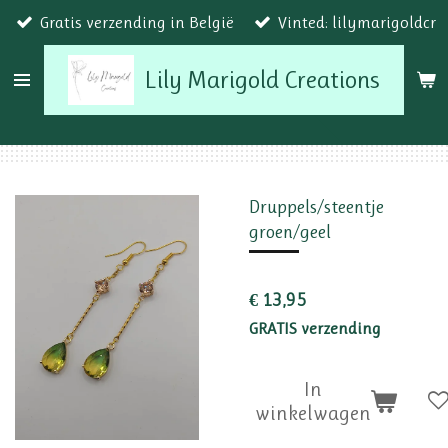
Gratis verzending in België
Vinted: lilymarigoldcr
Ga
direct
Lily Marigold Creations
naar
de
hoofdinhoud
Druppels/steentje
groen/geel
€ 13,95
GRATIS verzending
In
winkelwagen