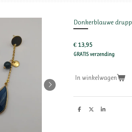
Donkerblauwe druppe
€ 13,95
GRATIS verzending
In winkelwagen
D
D
S
e
e
h
l
e
a
e
l
r