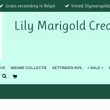
Gratis verzending in België
Vinted: lilymarigold
Lily Marigold Cre
RVS
NIEUWE COLLECTIE
KETTINGEN RVS
⚡️ SALE ⚡️