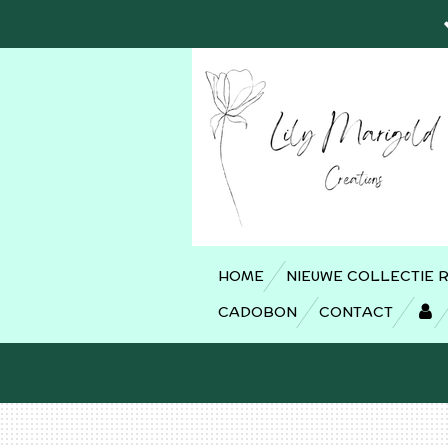
Ga
direct
naar
de
hoofdinhoud
HOME
NIEUWE COLLECTIE 
CADOBON
CONTACT