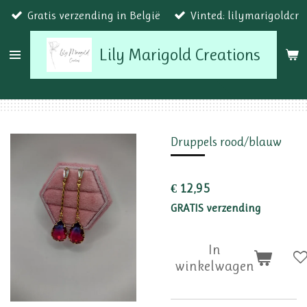
Gratis verzending in België
Vinted: lilymarigoldcr
Ga
direct
Lily Marigold Creations
naar
de
hoofdinhoud
Druppels rood/blauw
€ 12,95
GRATIS verzending
In
winkelwagen