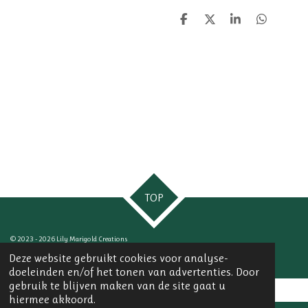
D
D
S
D
e
e
h
e
l
e
a
l
e
l
r
e
n
e
n
TOP
© 2023 - 2026 Lily Marigold Creations
Powered by
JouwWeb
Deze website gebruikt cookies voor analyse-
doeleinden en/of het tonen van advertenties. Door
gebruik te blijven maken van de site gaat u
hiermee akkoord.