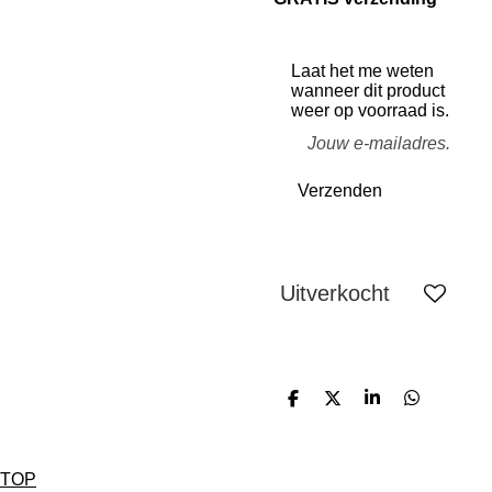
Laat het me weten
wanneer dit product
weer op voorraad is.
Verzenden
Uitverkocht
D
D
S
D
e
e
h
e
l
e
a
l
e
l
r
e
n
e
n
TOP