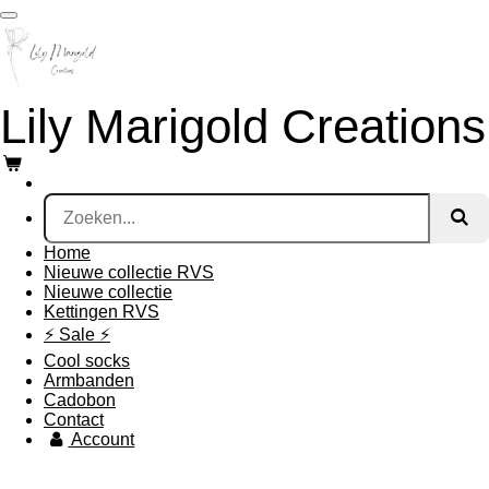
Ga
direct
naar
de
hoofdinhoud
Lily Marigold Creations
Home
Nieuwe collectie RVS
Nieuwe collectie
Kettingen RVS
⚡️ Sale ⚡️
Cool socks
Armbanden
Cadobon
Contact
Account