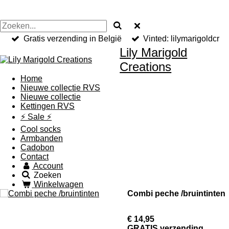
Gratis verzending in België
Vinted: lilymarigoldcr
Lily Marigold
Creations
Home
Nieuwe collectie RVS
Nieuwe collectie
Kettingen RVS
⚡️ Sale ⚡️
Cool socks
Armbanden
Cadobon
Contact
Account
Zoeken
Winkelwagen
Combi peche /bruintinten
€ 14,95
GRATIS verzending