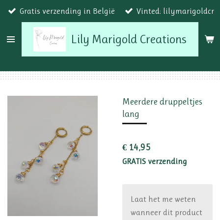
Gratis verzending in België
Vinted: lilymarigoldcr
Ga
direct
Lily Marigold Creations
naar
de
hoofdinhoud
Meerdere druppeltjes
lang
€ 14,95
GRATIS verzending
Laat het me weten
wanneer dit product