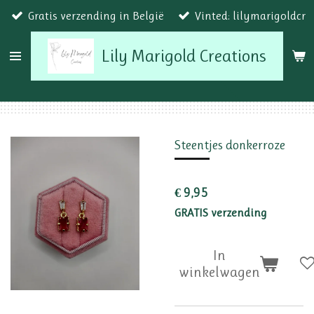
Gratis verzending in België
Vinted: lilymarigoldcr
Ga
direct
Lily Marigold Creations
naar
de
hoofdinhoud
Steentjes donkerroze
€ 9,95
GRATIS verzending
In
winkelwagen