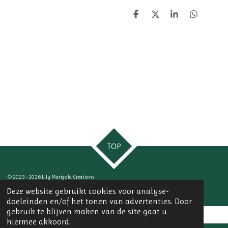
D
D
S
D
e
e
h
e
l
e
a
l
e
l
r
e
n
e
n
TOP
© 2023 - 2026 Lily Marigold Creations
Powered by
JouwWeb
Deze website gebruikt cookies voor analyse-
doeleinden en/of het tonen van advertenties. Door
gebruik te blijven maken van de site gaat u
hiermee akkoord.