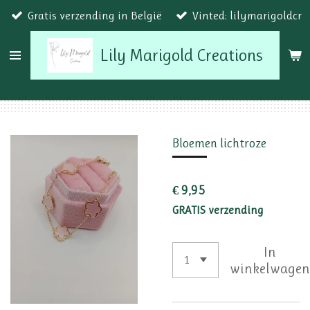
Gratis verzending in België
Vinted: lilymarigoldcr
Ga
direct
Lily Marigold Creations
naar
de
hoofdinhoud
Bloemen lichtroze
€ 9,95
GRATIS verzending
In
winkelwage