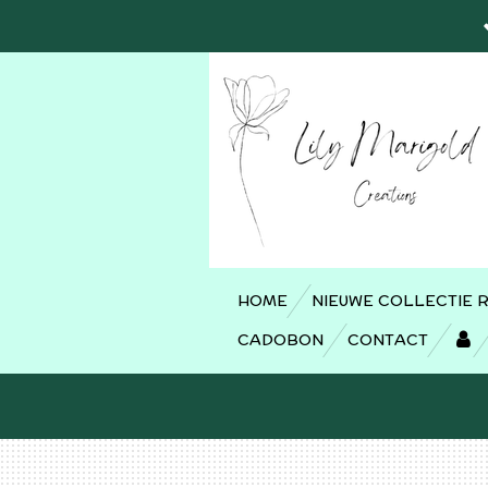
Ga
direct
naar
de
hoofdinhoud
HOME
NIEUWE COLLECTIE 
CADOBON
CONTACT