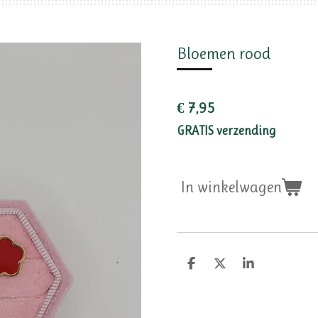
Bloemen rood
€ 7,95
GRATIS verzending
In winkelwagen
D
D
S
e
e
h
l
e
a
e
l
r