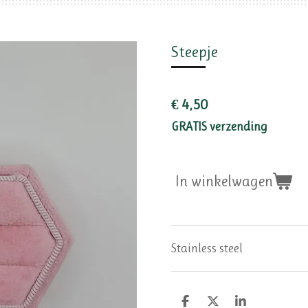
Steepje
€ 4,50
GRATIS verzending
In winkelwagen
Stainless steel
D
D
S