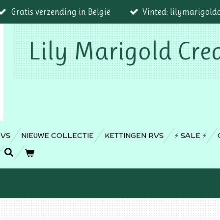
Gratis verzending in België
Vinted: lilymarigold
Lily Marigold Cre
RVS
NIEUWE COLLECTIE
KETTINGEN RVS
⚡️ SALE ⚡️