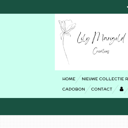
Ga
direct
naar
de
hoofdinhoud
HOME
NIEUWE COLLECTIE 
CADOBON
CONTACT