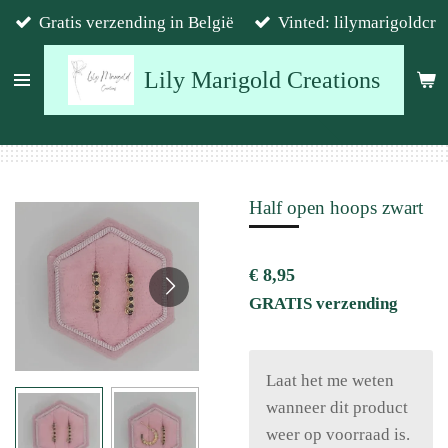
Gratis verzending in België
Vinted: lilymarigoldcr
Ga
direct
Lily Marigold Creations
naar
de
hoofdinhoud
Half open hoops zwart
€ 8,95
GRATIS verzending
Laat het me weten
wanneer dit product
weer op voorraad is.