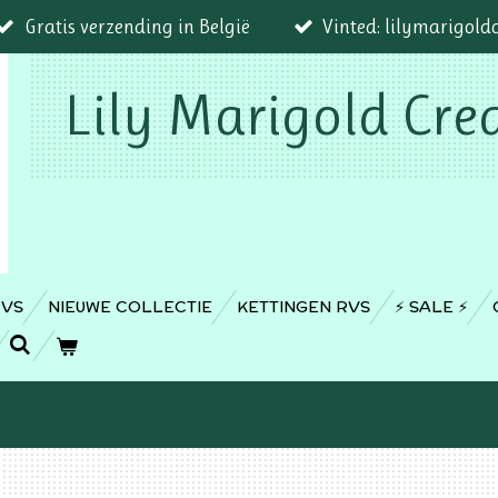
Gratis verzending in België
Vinted: lilymarigold
Lily Marigold Cre
RVS
NIEUWE COLLECTIE
KETTINGEN RVS
⚡️ SALE ⚡️