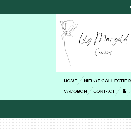
Ga
direct
naar
de
hoofdinhoud
HOME
NIEUWE COLLECTIE 
CADOBON
CONTACT