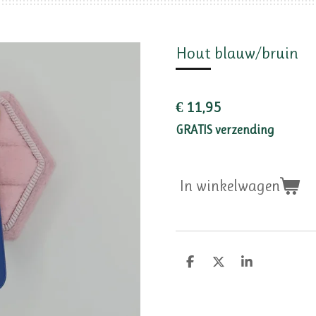
Hout blauw/bruin
€ 11,95
GRATIS verzending
In winkelwagen
D
D
S
e
e
h
l
e
a
e
l
r