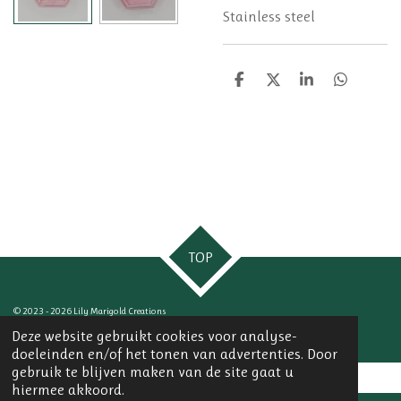
Stainless steel
D
D
S
D
e
e
h
e
l
e
a
l
e
l
r
e
n
e
n
TOP
© 2023 - 2026 Lily Marigold Creations
Powered by
JouwWeb
Deze website gebruikt cookies voor analyse-
doeleinden en/of het tonen van advertenties. Door
gebruik te blijven maken van de site gaat u
hiermee akkoord.