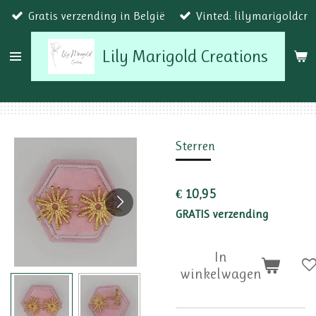
Gratis verzending in België
Vinted: lilymarigoldcr
Ga
direct
Lily Marigold Creations
naar
de
hoofdinhoud
Sterren
€ 10,95
GRATIS verzending
In
winkelwagen