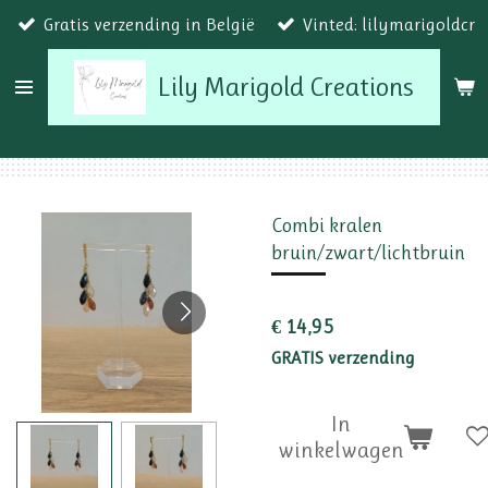
Gratis verzending in België
Vinted: lilymarigoldcr
Ga
direct
Lily Marigold Creations
naar
de
hoofdinhoud
Combi kralen
bruin/zwart/lichtbruin
€ 14,95
GRATIS verzending
In
winkelwagen