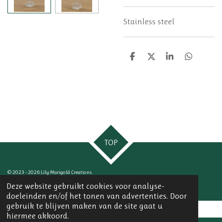
Stainless steel
D
D
S
D
e
e
h
e
l
e
a
l
e
l
r
e
n
e
n
TOP
© 2023 - 2026 Lily Marigold Creations
Powered by
JouwWeb
Deze website gebruikt cookies voor analyse-
doeleinden en/of het tonen van advertenties. Door
gebruik te blijven maken van de site gaat u
hiermee akkoord.