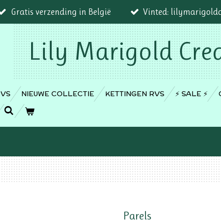
Gratis verzending in België
Vinted: lilymarigold
Lily Marigold Cre
RVS
NIEUWE COLLECTIE
KETTINGEN RVS
⚡️ SALE ⚡️
Parels