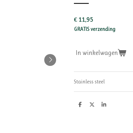
€ 11,95
GRATIS verzending
In winkelwagen
Stainless steel
D
D
S
e
e
h
l
e
a
e
l
r
n
e