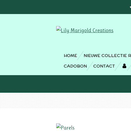
Ga
direct
naar
de
hoofdinhoud
HOME
NIEUWE COLLECTIE 
CADOBON
CONTACT