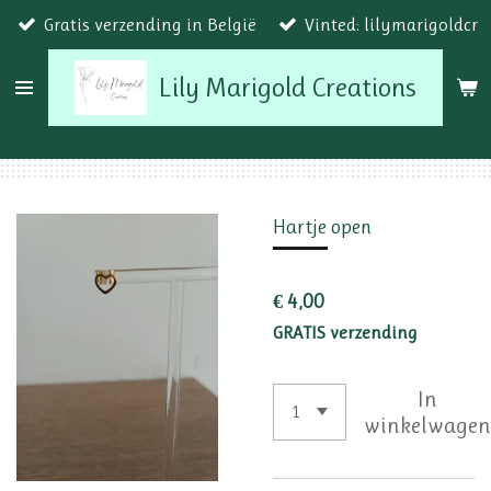
Gratis verzending in België
Vinted: lilymarigoldcr
Ga
direct
Lily Marigold Creations
naar
de
hoofdinhoud
Hartje open
€ 4,00
GRATIS verzending
In
winkelwage