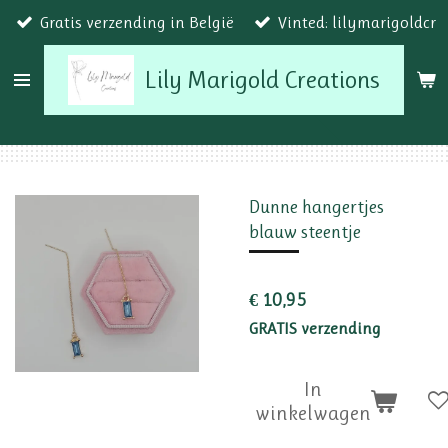
Gratis verzending in België
Vinted: lilymarigoldcr
Ga
direct
Lily Marigold Creations
naar
de
hoofdinhoud
Dunne hangertjes
blauw steentje
€ 10,95
GRATIS verzending
In
winkelwagen