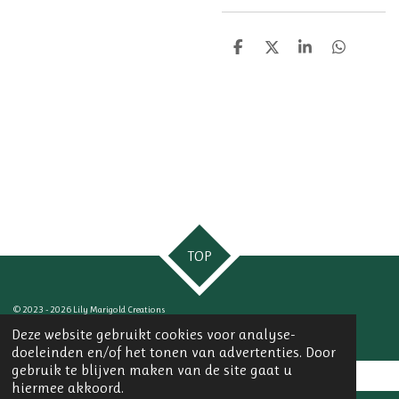
D
D
S
D
e
e
h
e
l
e
a
l
e
l
r
e
n
e
n
TOP
© 2023 - 2026 Lily Marigold Creations
Powered by
JouwWeb
Deze website gebruikt cookies voor analyse-
doeleinden en/of het tonen van advertenties. Door
gebruik te blijven maken van de site gaat u
hiermee akkoord.