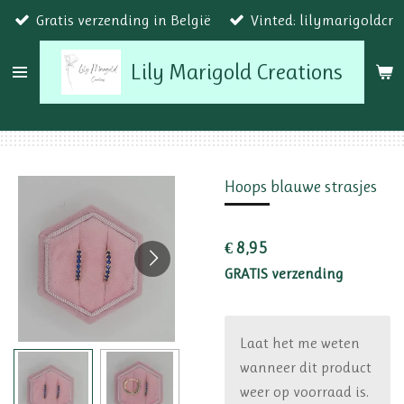
Gratis verzending in België
Vinted: lilymarigoldcr
Ga
direct
Lily Marigold Creations
naar
de
hoofdinhoud
Hoops blauwe strasjes
€ 8,95
GRATIS verzending
Laat het me weten
wanneer dit product
weer op voorraad is.