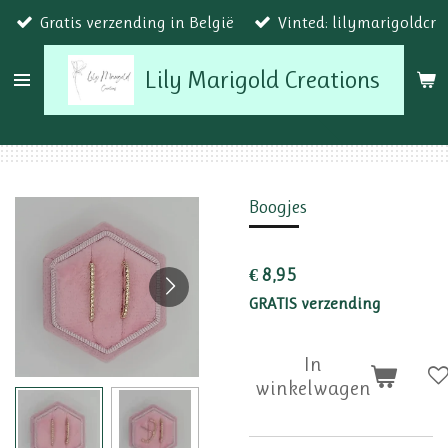
Gratis verzending in België
Vinted: lilymarigoldcr
Ga
direct
Lily Marigold Creations
naar
de
hoofdinhoud
Boogjes
€ 8,95
GRATIS verzending
In
winkelwagen