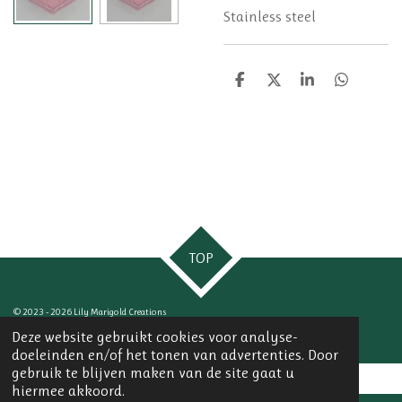
Stainless steel
D
D
S
D
e
e
h
e
l
e
a
l
e
l
r
e
n
e
n
TOP
© 2023 - 2026 Lily Marigold Creations
Powered by
JouwWeb
Deze website gebruikt cookies voor analyse-
doeleinden en/of het tonen van advertenties. Door
gebruik te blijven maken van de site gaat u
hiermee akkoord.