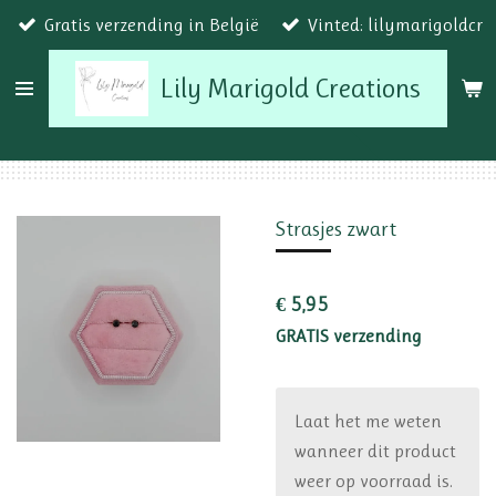
Gratis verzending in België
Vinted: lilymarigoldcr
Ga
direct
Lily Marigold Creations
naar
de
hoofdinhoud
Strasjes zwart
€ 5,95
GRATIS verzending
Laat het me weten
wanneer dit product
weer op voorraad is.