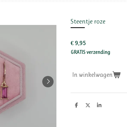
Steentje roze
€ 9,95
GRATIS verzending
In winkelwagen
D
D
S
e
e
h
l
e
a
e
l
r