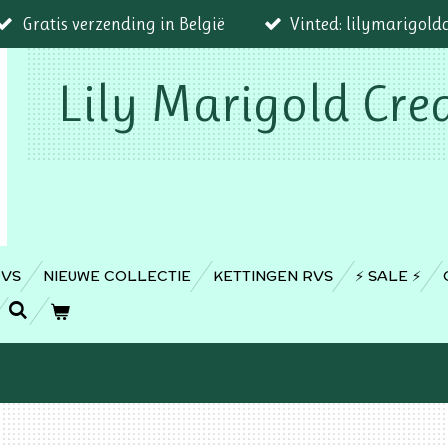
Gratis verzending in België
Vinted: lilymarigold
Lily Marigold Cre
RVS
NIEUWE COLLECTIE
KETTINGEN RVS
⚡️ SALE ⚡️