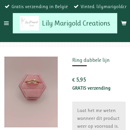
Gratis verzending in België
Vinted: lilymarigoldcr
Ga
direct
Lily Marigold Creations
naar
de
hoofdinhoud
Ring dubbele lijn
€ 5,95
GRATIS verzending
Laat het me weten
wanneer dit product
weer op voorraad is.